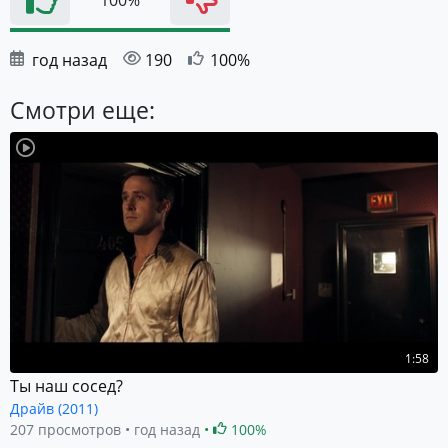
100%
год назад
190
100%
Смотри еще:
1:58
Ты наш сосед?
Драйв (2011)
207 просмотров
год назад
100%