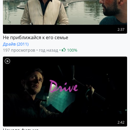
2:37
Не приближайся к его семье
Драйв (2011)
197 просмотров
год назад
100%
2:42