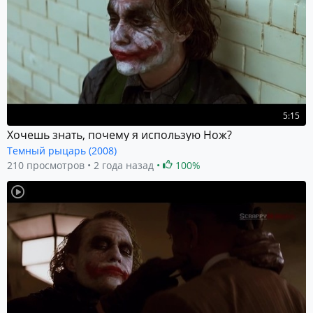
5:15
Хочешь знать, почему я использую Нож?
Темный рыцарь (2008)
210 просмотров
2 года назад
100%