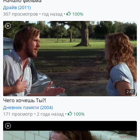
Начало фильма
Драйв (2011)
307 просмотров
год назад
100%
2:47
Чего хочешь Ты?!
Дневник памяти (2004)
171 просмотр
2 года назад
100%