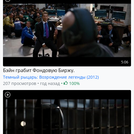
5:06
Бэйн грабит Фондовую Биржу.
Темный рыцарь: Возрождение легенды (2012)
207 просмотров
год назад
100%