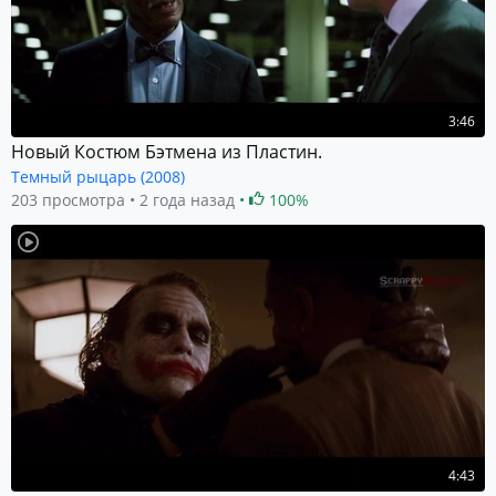
3:46
Новый Костюм Бэтмена из Пластин.
Темный рыцарь (2008)
203 просмотра
2 года назад
100%
4:43