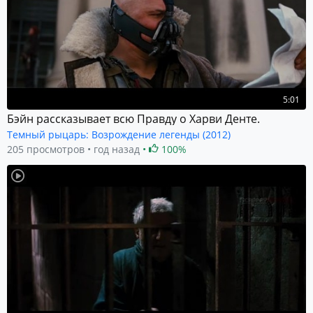
5:01
Бэйн рассказывает всю Правду о Харви Денте.
Темный рыцарь: Возрождение легенды (2012)
205 просмотров
год назад
100%