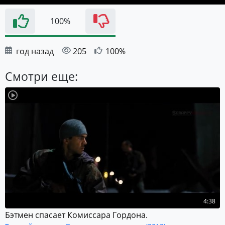
100%
год назад
205
100%
Смотри еще:
4:38
Бэтмен спасает Комиссара Гордона.