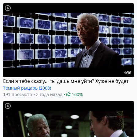
4:56
Если я тебе скажу... ты дашь мне уйти? Хуже не будет
Темный рыцарь (2008)
191 просмотр
2 года назад
100%