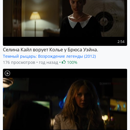
2:54
Селина Кайл ворует Колье у Брюса Уэйна.
Темный рыцарь: Возрождение легенды (2012)
176 просмотров
год назад
100%