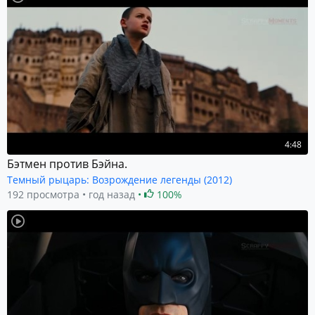
4:48
Бэтмен против Бэйна.
Темный рыцарь: Возрождение легенды (2012)
192 просмотра
год назад
100%