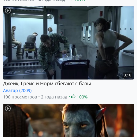
3:16
Джейк, Грейс и Норм сбегают с базы
Аватар (2009)
196 просмотров
2 года назад
100%