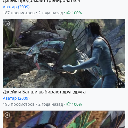
Джейк продолжает тренироваться
Аватар (2009)
187 просмотров
2 года назад
100%
3:16
Джейк и Банши выбирают друг друга
Аватар (2009)
195 просмотров
2 года назад
100%