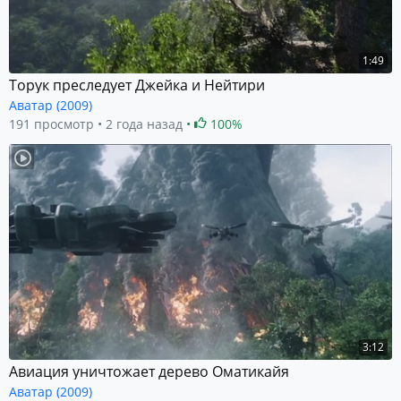
1:49
Торук преследует Джейка и Нейтири
Аватар (2009)
191 просмотр
2 года назад
100%
3:12
Авиация уничтожает дерево Оматикайя
Аватар (2009)