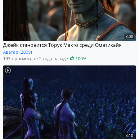
3:00
Джейк становится Торук Макто среди Оматикайя
Аватар (2009)
193 просмотра
2 года назад
100%
3:18