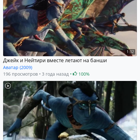
1:32
Джейк и Нейтири вместе летают на банши
Аватар (2009)
196 просмотров
3 года назад
100%