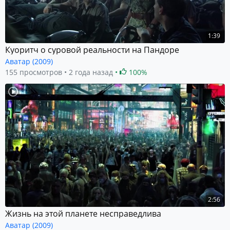
1:39
Куоритч о суровой реальности на Пандоре
Аватар (2009)
155 просмотров
2 года назад
100%
2:56
Жизнь на этой планете несправедлива
Аватар (2009)