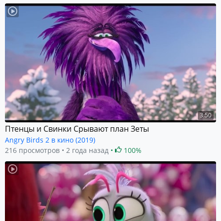
3:50
Птенцы и Свинки Срывают план Зеты
Angry Birds 2 в кино (2019)
216 просмотров
2 года назад
100%