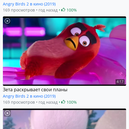
Angry Birds 2 в кино (2019)
169 просмотров
год назад
100%
4:17
Зета раскрывает свои планы
Angry Birds 2 в кино (2019)
169 просмотров
год назад
100%