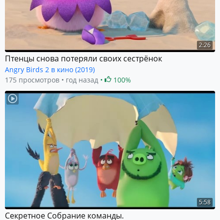
2:26
Птенцы снова потеряли своих сестрёнок
Angry Birds 2 в кино (2019)
175 просмотров
год назад
100%
5:58
Секретное Собрание команды.