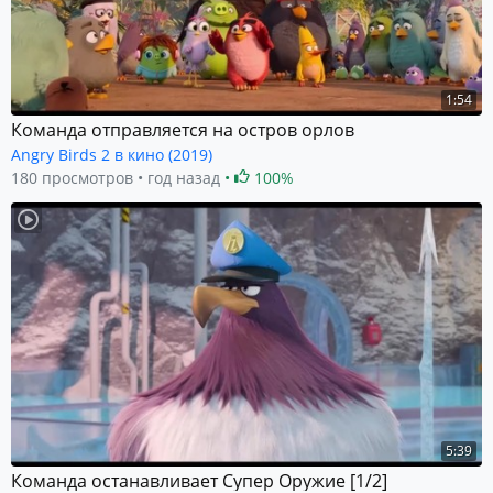
1:54
Команда отправляется на остров орлов
Angry Birds 2 в кино (2019)
180 просмотров
год назад
100%
5:39
Команда останавливает Супер Оружие [1/2]