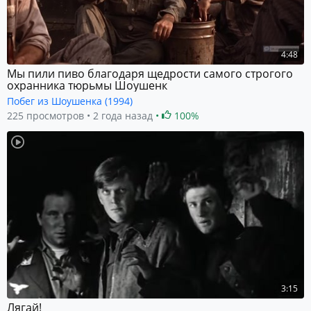
4:48
Мы пили пиво благодаря щедрости самого строгого
охранника тюрьмы Шоушенк
Побег из Шоушенка (1994)
225 просмотров
2 года назад
100%
3:15
Лягай!