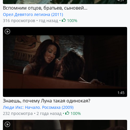
Вспомним отцов, братьев, сыновей...
Орел Девятого легиона (2011)
316 просмотров
год назад
100%
1:45
Знаешь, почему Луна такая одинокая?
Люди Икс: Начало. Росомаха (2009)
232 просмотра
2 года назад
100%