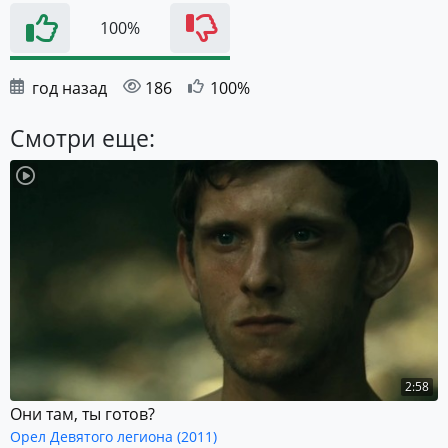
100%
год назад
186
100%
Смотри еще:
2:58
Они там, ты готов?
Орел Девятого легиона (2011)