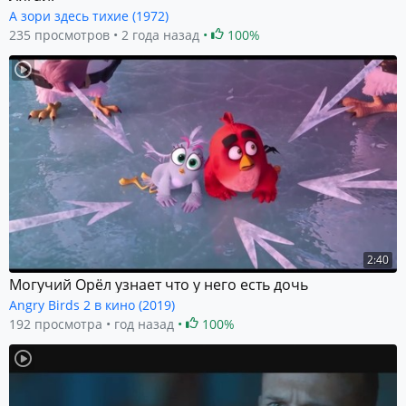
А зори здесь тихие (1972)
235 просмотров
2 года назад
100%
2:40
Могучий Орёл узнает что у него есть дочь
Angry Birds 2 в кино (2019)
192 просмотра
год назад
100%