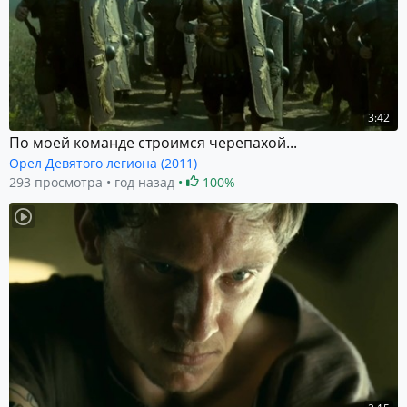
3:42
По моей команде строимся черепахой...
Орел Девятого легиона (2011)
293 просмотра
год назад
100%