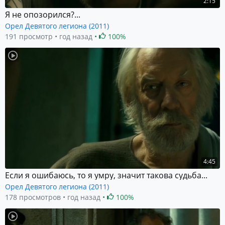
2:15
Я не опозорился?...
Орел Девятого легиона (2011)
191 просмотр
год назад
100%
4:45
Если я ошибаюсь, то я умру, значит такова судьба...
Орел Девятого легиона (2011)
178 просмотров
год назад
100%