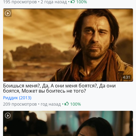
195 просмотров
2 года назад
100%
4:31
Боишься меня?, Да, А они меня боятся?, Да они
боятся, Может вы боитесь не того?
Риддик (2013)
209 просмотров
год назад
100%